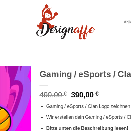
AN
Gaming / eSports / Cl
Auf die
490,00
€
Ursprünglicher
390,00
€
Aktueller
Wunschliste
Preis
Preis
Gaming / eSports / Clan Logo zeichnen
war:
ist:
490,00 €
390,00 €.
Wir erstellen dein Gaming / eSports / C
Bitte unten die Beschreibung lesen!