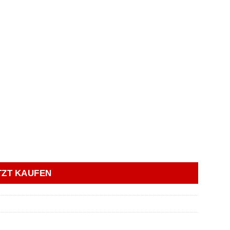
lassen Menge
TZT KAUFEN