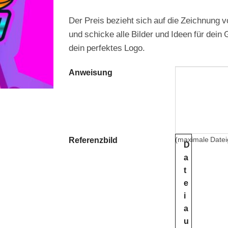
Der Preis bezieht sich auf die Zeichnung
und schicke alle Bilder und Ideen für dein 
dein perfektes Logo.
Anweisung
Referenzbild
(maximale Date
D
a
t
e
i
a
u