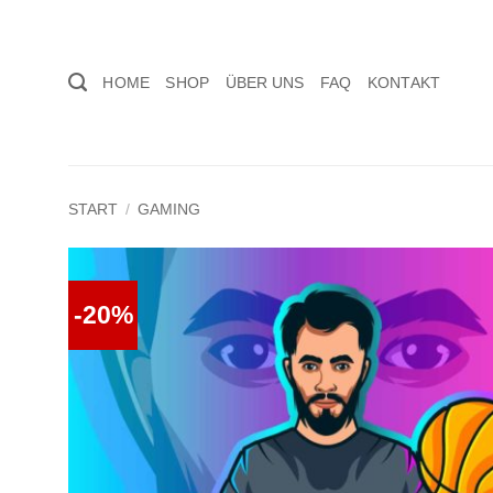
Zum
Inhalt
springen
HOME
SHOP
ÜBER UNS
FAQ
KONTAKT
START
/
GAMING
-20%