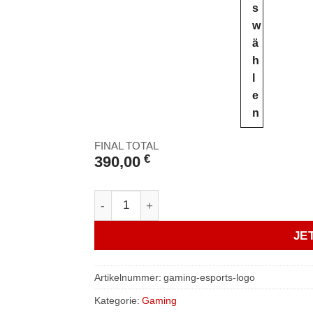
s
w
ä
h
l
e
n
FINAL TOTAL
390,00
€
Gaming / eSports / Clan Logo zeichnen 
JE
Artikelnummer:
gaming-esports-logo
Kategorie:
Gaming