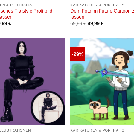
EN & PORTRAITS
KARIKATUREN & PORTRAITS
isches Flatstyle Profilbild
Dein Foto im Future Cartoon 
lassen
lassen
9,99
€
69,99
€
49,99
€
-29%
Auf die
Wunschliste
W
+
ILLUSTRATIONEN
KARIKATUREN & PORTRAITS