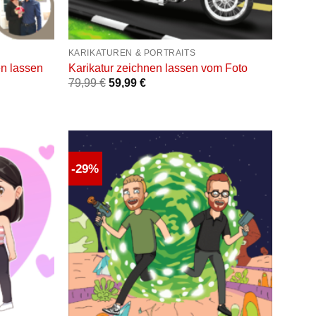
+
KARIKATUREN & PORTRAITS
en lassen
Karikatur zeichnen lassen vom Foto
79,99
€
59,99
€
-29%
Auf die
Auf die
unschliste
Wunschliste