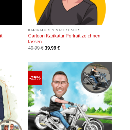
+
KARIKATUREN & PORTRAITS
it
Cartoon Karikatur Portrait zeichnen
lassen
49,99
€
39,99
€
-25%
Auf die
Auf die
unschliste
Wunschliste