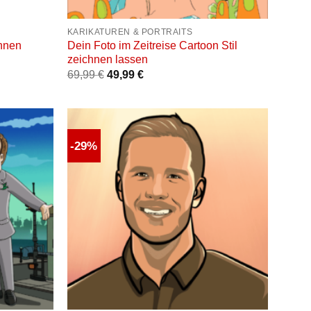
+
KARIKATUREN & PORTRAITS
chnen
Dein Foto im Zeitreise Cartoon Stil
zeichnen lassen
69,99
€
49,99
€
-29%
Auf die
Auf die
unschliste
Wunschliste
+