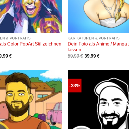
+
EN & PORTRAITS
KARIKATUREN & PORTRAITS
als Color PopArt Stil zeichnen
Dein Foto als Anime / Manga
lassen
rsprünglicher
9,99
€
Aktueller
59,99
€
39,99
€
reis
Preis
ar:
ist:
9,99 €
39,99 €.
-33%
Auf die
Wunschliste
W