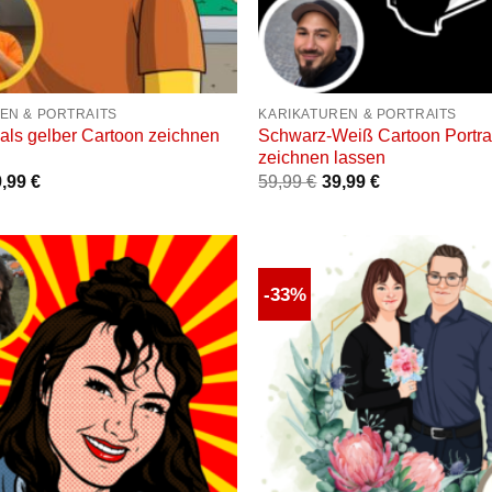
+
EN & PORTRAITS
KARIKATUREN & PORTRAITS
 als gelber Cartoon zeichnen
Schwarz-Weiß Cartoon Portra
zeichnen lassen
9,99
€
59,99
€
39,99
€
-33%
Auf die
Wunschliste
W