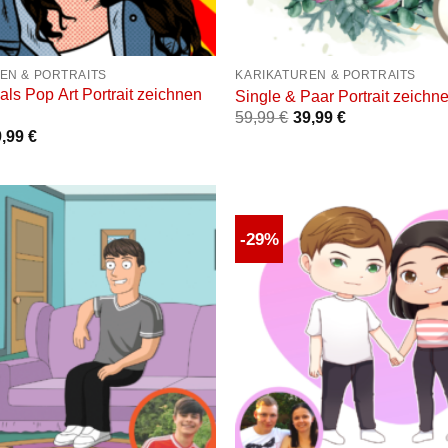
+
EN & PORTRAITS
KARIKATUREN & PORTRAITS
als Pop Art Portrait zeichnen
Single & Paar Portrait zeichn
59,99
€
39,99
€
9,99
€
-29%
Auf die
Wunschliste
W