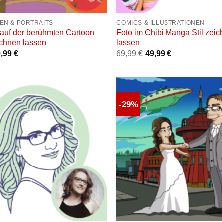
+
EN & PORTRAITS
COMICS & ILLUSTRATIONEN
 auf der berühmten Cartoon
Foto im Chibi Manga Stil zei
chnen lassen
lassen
9,99
€
69,99
€
49,99
€
-29%
Auf die
Wunschliste
W
+