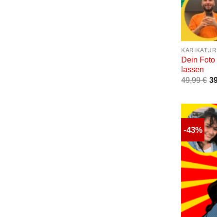
+
KARIKATUR
Dein Foto
lassen
49,99
€
3
-43%