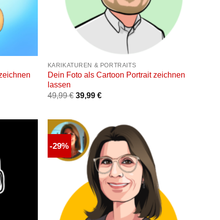
+
KARIKATUREN & PORTRAITS
 zeichnen
Dein Foto als Cartoon Portrait zeichnen
lassen
49,99
€
39,99
€
-29%
Auf die
Auf die
unschliste
Wunschliste