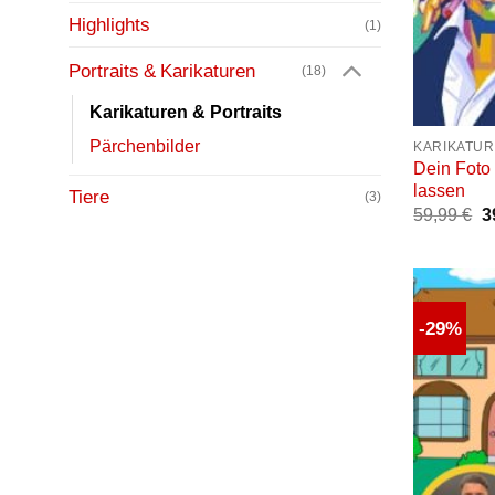
Highlights
(1)
Portraits & Karikaturen
(18)
+
Karikaturen & Portraits
Pärchenbilder
KARIKATUR
Dein Foto 
lassen
Tiere
(3)
59,99
€
U
3
P
w
5
-29%