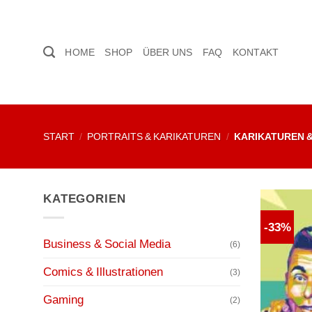
Zum
Inhalt
springen
HOME
SHOP
ÜBER UNS
FAQ
KONTAKT
START
/
PORTRAITS & KARIKATUREN
/
KARIKATUREN &
KATEGORIEN
-33%
Business & Social Media
(6)
Comics & Illustrationen
(3)
Gaming
(2)