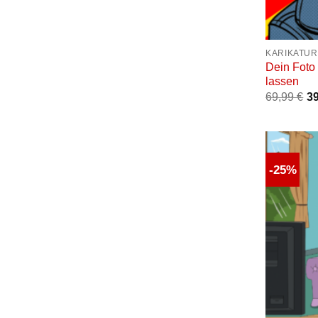
+
KARIKATUR
Dein Foto 
lassen
69,99
€
3
-25%