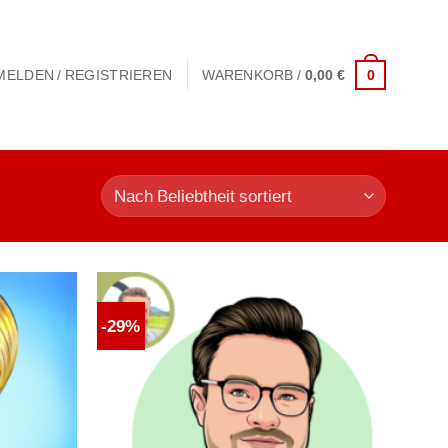
0
MELDEN / REGISTRIEREN
WARENKORB /
0,00
€
-29%
Auf die
Auf die
unschliste
Wunschliste