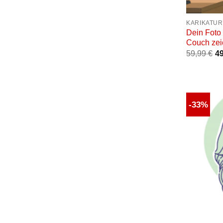
+
KARIKATUR
Dein Foto
Couch zei
59,99
€
4
-33%
+