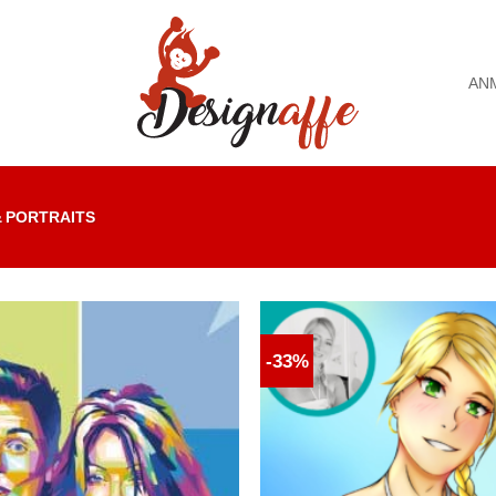
AN
 PORTRAITS
-33%
Auf die
Wunschliste
W