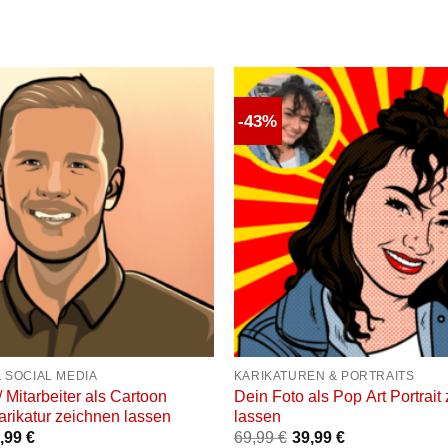
-43%
Auf die
Wunschliste
W
+
 SOCIAL MEDIA
KARIKATUREN & PORTRAITS
/ Mitarbeiter als Cartoon
Dein Foto als Pop Art Portrait
Karikatur zeichnen lassen
lassen
,99
€
69,99
€
39,99
€