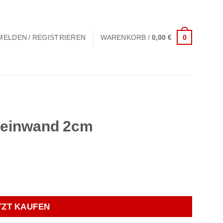
0
MELDEN / REGISTRIEREN
WARENKORB /
0,00
€
Leinwand 2cm
e
TZT KAUFEN