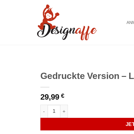
AN
Gedruckte Version – 
Auf die
29,99
€
Wunschliste
Gedruckte Version - Leinwand 2cm Meng
JE