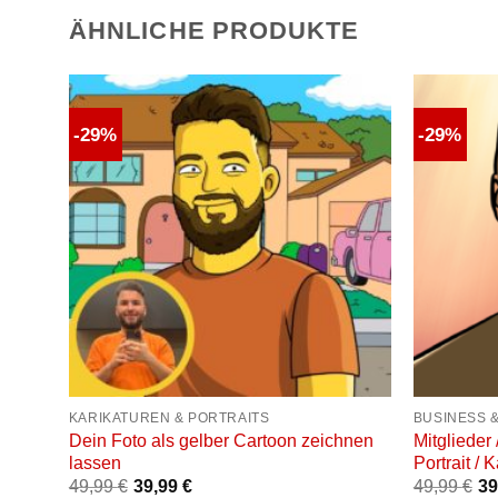
ÄHNLICHE PRODUKTE
-29%
-29%
die
Auf die
liste
Wunschliste
+
+
KARIKATUREN & PORTRAITS
BUSINESS &
ichnen
Dein Foto als gelber Cartoon zeichnen
Mitglieder 
lassen
Portrait / 
49,99
€
39,99
€
49,99
€
39