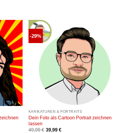
-29%
Auf die
Auf die
unschliste
Wunschliste
+
KARIKATUREN & PORTRAITS
 zeichnen
Dein Foto als Cartoon Portrait zeichnen
lassen
49,99
€
39,99
€