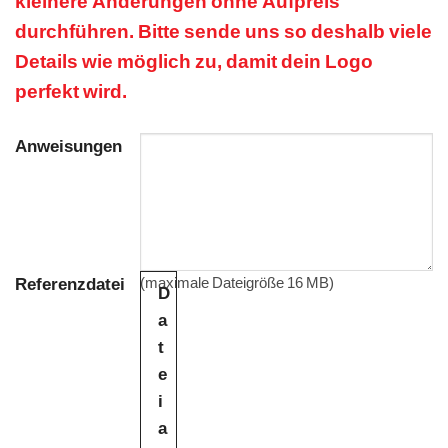
kleinere Änderungen ohne Aufpreis
durchführen. Bitte sende uns so deshalb viele
Details wie möglich zu, damit dein Logo
perfekt wird.
Anweisungen
Referenzdatei
(maximale Dateigröße 16 MB)
D
a
t
e
i
a