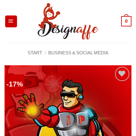
Zum
Inhalt
0
springen
START
/
BUSINESS & SOCIAL MEDIA
-17%
Auf die
Wunschliste