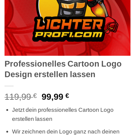
Professionelles Cartoon Logo
Design erstellen lassen
119,99
Ursprünglicher
99,99
Aktueller
€
€
Preis
Preis
Jetzt dein professionelles Cartoon Logo
war:
ist:
erstellen lassen
119,99 €
99,99 €.
Wir zeichnen dein Logo ganz nach deinen