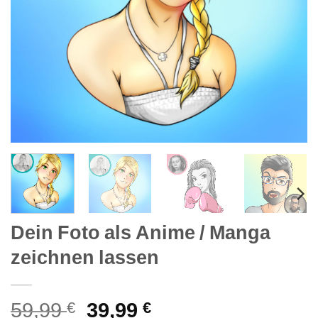
Dein Foto als Anime / Manga
zeichnen lassen
59,99
Ursprünglicher
39,99
Aktueller
€
€