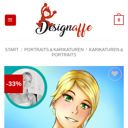
Zum
Inhalt
0
springen
START
/
PORTRAITS & KARIKATUREN
/
KARIKATUREN &
PORTRAITS
-33%
Auf die
Wunschliste