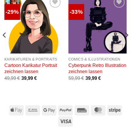
-29%
-33%
Auf die
Auf die
Wunschliste
Wunschliste
KARIKATUREN & PORTRAITS
COMICS & ILLUSTRATIONEN
Cartoon Karikatur Portrait
Cyberpunk Retro Illustration
zeichnen lassen
zeichnen lassen
49,99
€
39,99
€
59,99
€
39,99
€
Apple
Bank
Google
PayPal
Rechung
MasterCard
Stri
Pay
Transfer
Pay
Visa