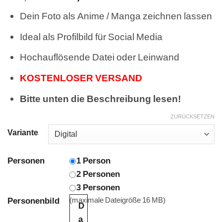
Preis
Preis
Dein Foto als Anime / Manga zeichnen lassen
war:
ist:
59,99 €
39,99 €.
Ideal als Profilbild für Social Media
Hochauflösende Datei oder Leinwand
KOSTENLOSER VERSAND
Bitte unten die Beschreibung lesen!
ZURÜCKSETZEN
Variante
Personen
1 Person
2 Personen
3 Personen
Personenbild
(maximale Dateigröße 16 MB)
D
a