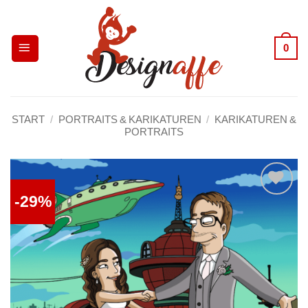
Zum
Inhalt
0
springen
START
/
PORTRAITS & KARIKATUREN
/
KARIKATUREN &
PORTRAITS
-29%
Auf die
Wunschliste