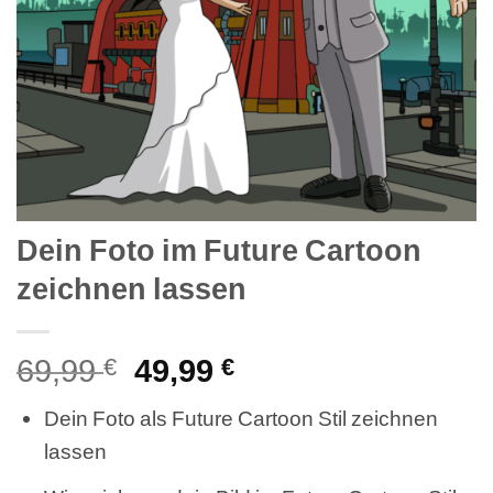
Dein Foto im Future Cartoon
zeichnen lassen
69,99
Ursprünglicher
49,99
Aktueller
€
€
Preis
Preis
Dein Foto als Future Cartoon Stil zeichnen
war:
ist:
lassen
69,99 €
49,99 €.