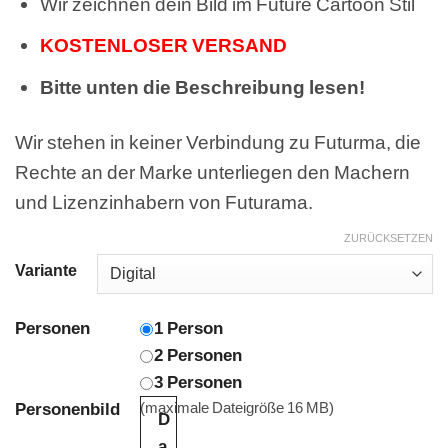
Wir zeichnen dein Bild im Future Cartoon Stil
KOSTENLOSER VERSAND
Bitte unten die Beschreibung lesen!
Wir stehen in keiner Verbindung zu Futurma, die
Rechte an der Marke unterliegen den Machern
und Lizenzinhabern von Futurama.
ZURÜCKSETZEN
Variante
Personen
1 Person
2 Personen
3 Personen
Personenbild
(maximale Dateigröße 16 MB)
D
a